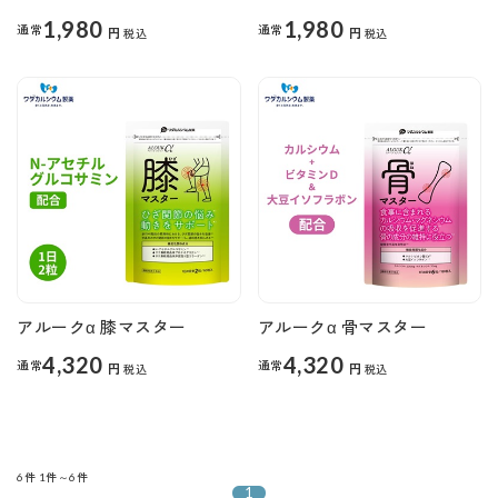
1,980
1,980
通常
通常
円
円
税込
税込
アルークα 膝マスター
アルークα 骨マスター
4,320
4,320
通常
通常
円
円
税込
税込
6件
1件～6件
1