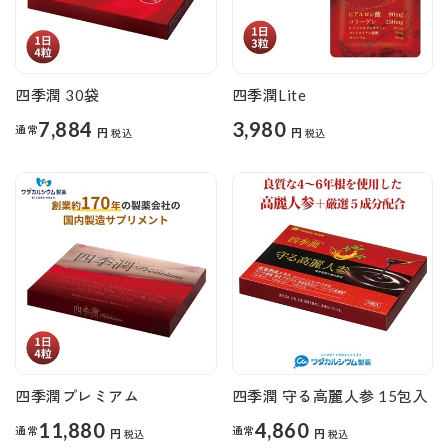
四季潤 30袋
四季潤Lite
7,884
3,980
通常
円
円
税込
税込
四季潤プレミアム
四季潤 守る高麗人参 15包入
11,880
4,860
通常
通常
円
円
税込
税込