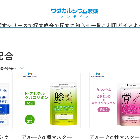
探す
シリーズで探す
成分で探す
お知らせ一覧
ご利用ガイド
よ
配合
価格が安い
シウ
アルークα 膝マスター
アルークα 骨マスター