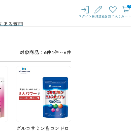
0
ログイン
会員登録
お気に入り
カート
くある質問
1件～6件
対象商品：
6件
グルコサミン＆コンドロ