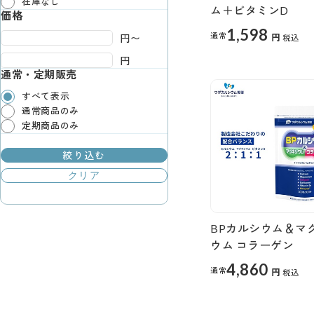
在庫なし
ム＋ビタミンD
価格
1,598
通常
円
円〜
税込
円
通常・定期販売
すべて表示
通常商品のみ
定期商品のみ
絞り込む
クリア
BPカルシウム＆マ
ウム コラーゲン
4,860
通常
円
税込