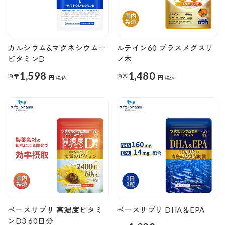
カルシウム&マグネシウム＋
ルテイン60 プラスメグスリ
ビタミンD
ノ木
1,598
1,480
通常
通常
円
円
税込
税込
ベースサプリ 高濃度ビタミ
ベースサプリ DHA＆EPA
ンD3 60日分