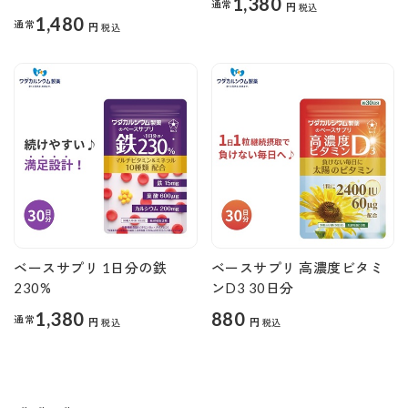
1,380
通常
円
税込
1,480
通常
円
税込
ベースサプリ 1日分の鉄
ベースサプリ 高濃度ビタミ
230%
ンD3 30日分
1,380
880
通常
円
円
税込
税込