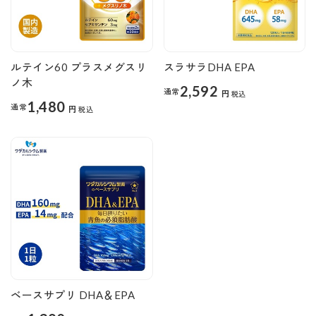
ルテイン60 プラスメグスリ
スラサラDHA EPA
ノ木
2,592
通常
円
税込
1,480
通常
円
税込
ベースサプリ DHA＆EPA