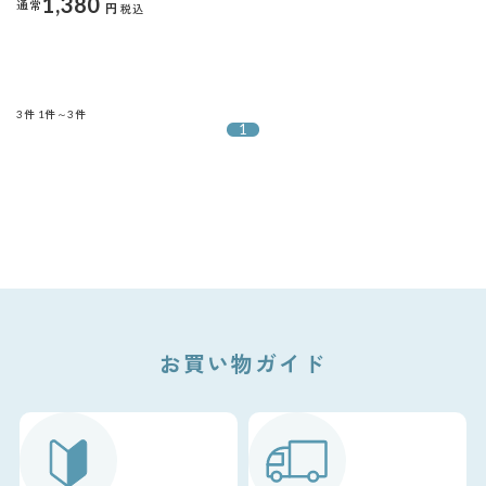
1,380
通常
円
税込
3件
1件～3件
1
お買い物ガイド