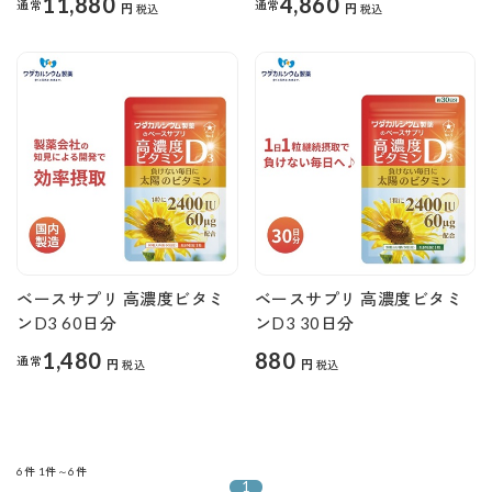
11,880
4,860
通常
通常
円
円
税込
税込
ベースサプリ 高濃度ビタミ
ベースサプリ 高濃度ビタミ
ンD3 60日分
ンD3 30日分
1,480
880
通常
円
円
税込
税込
6件
1件～6件
1