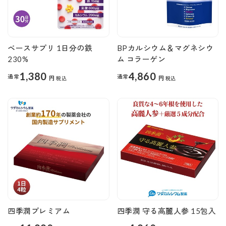
ベースサプリ 1日分の鉄
BPカルシウム＆マグネシウ
230%
ム コラーゲン
1,380
4,860
通常
通常
円
円
税込
税込
四季潤プレミアム
四季潤 守る高麗人参 15包入