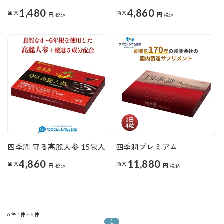
1,480
4,860
通常
通常
円
円
税込
税込
四季潤 守る高麗人参 15包入
四季潤プレミアム
4,860
11,880
通常
通常
円
円
税込
税込
6件
1件～6件
1