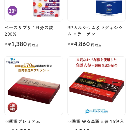
ベースサプリ 1日分の鉄
BPカルシウム＆マグネシウ
230%
ム コラーゲン
1,380
4,860
通常
通常
円
円
税込
税込
四季潤プレミアム
四季潤 守る高麗人参 15包入