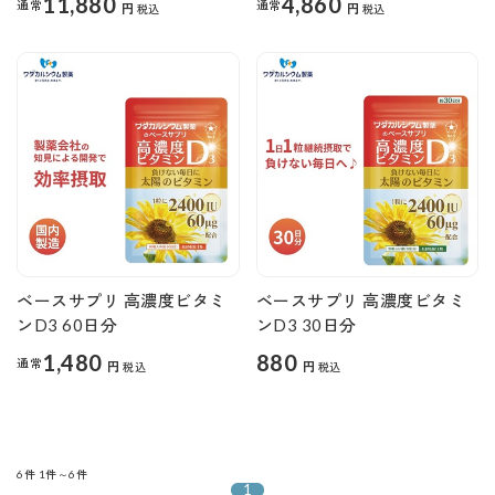
11,880
4,860
通常
通常
円
円
税込
税込
ベースサプリ 高濃度ビタミ
ベースサプリ 高濃度ビタミ
ンD3 60日分
ンD3 30日分
1,480
880
通常
円
円
税込
税込
6件
1件～6件
1