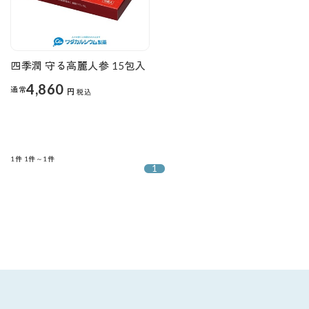
四季潤 守る高麗人参 15包入
4,860
通常
円
税込
1件
1件～1件
1