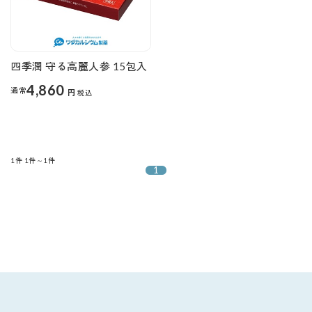
四季潤 守る高麗人参 15包入
4,860
通常
円
税込
1件
1件～1件
1