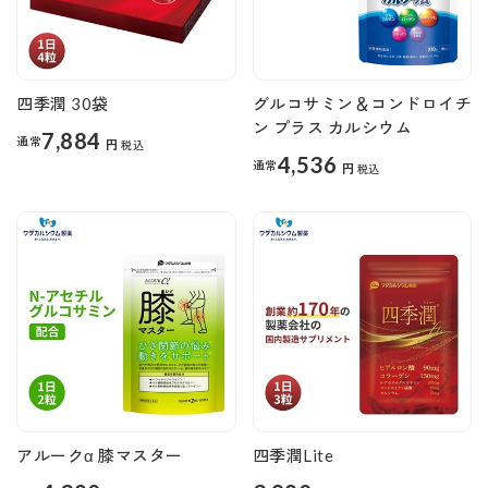
四季潤 30袋
グルコサミン＆コンドロイチ
ン プラス カルシウム
7,884
通常
円
税込
4,536
通常
円
税込
アルークα 膝マスター
四季潤Lite