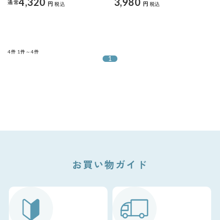
4,320
3,980
通常
円
円
税込
税込
4件
1件～4件
1
お買い物ガイド