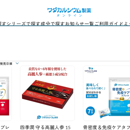
探す
シリーズで探す
成分で探す
お知らせ一覧
ご利用ガイド
よ
発売日順
タブレ
四季潤 守る高麗人参 15
骨密度＆免疫ケアタ