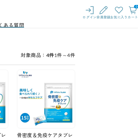
0
ログイン
会員登録
お気に入り
カート
くある質問
1件～4件
対象商品：
4件
ブレ
骨密度＆免疫ケアタブレ