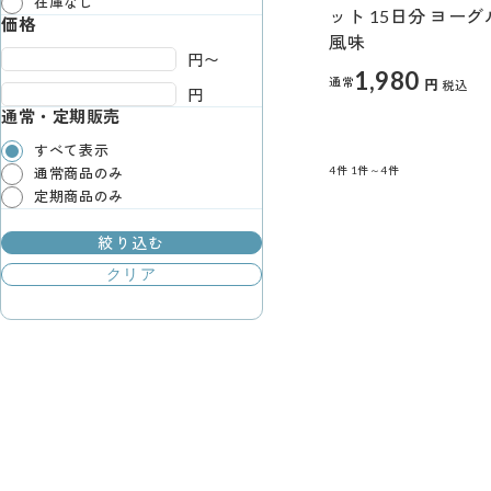
在庫なし
ット 15日分 ヨーグ
価格
風味
円〜
1,980
通常
円
税込
円
通常・定期販売
すべて表示
4件
1件～4件
通常商品のみ
定期商品のみ
絞り込む
クリア