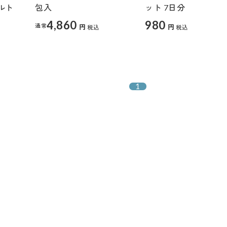
ルト
包入
ット 7日分
4,860
980
通常
円
円
税込
税込
1