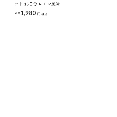
ット 15日分 レモン風味
1,980
通常
円
税込