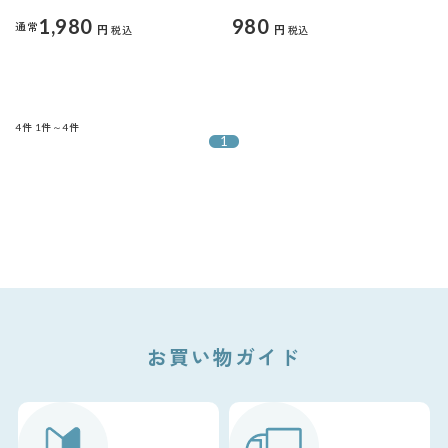
1,980
980
通常
円
円
税込
税込
4件
1件～4件
1
お買い物ガイド