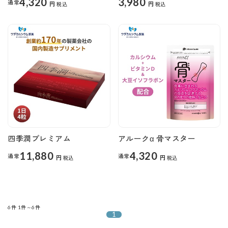
4,320
3,980
通常
円
円
税込
税込
四季潤プレミアム
アルークα 骨マスター
11,880
4,320
通常
通常
円
円
税込
税込
6件
1件～6件
1