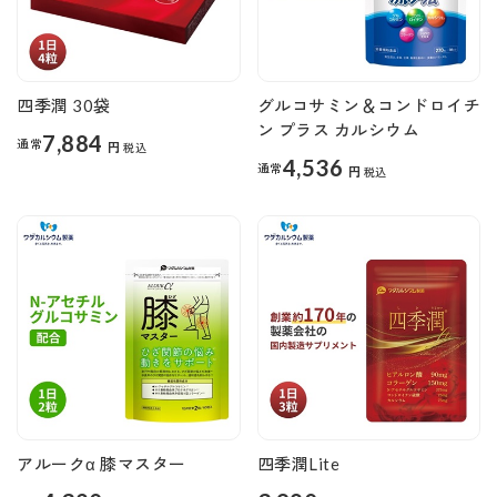
四季潤 30袋
グルコサミン＆コンドロイチ
ン プラス カルシウム
7,884
通常
円
税込
4,536
通常
円
税込
アルークα 膝マスター
四季潤Lite