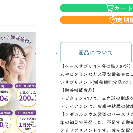
カー
定期
商品について
【ベースサプリ 1日分の鉄230
ムやビタミンなど必要な栄養素に
いサプリメント(栄養機能食品)で
【栄養機能食品】
・ビタミンB12は、赤血球の形成
・ナイアシンは、皮膚や粘膜の健
【ワダカルシウム製薬のベースサプ
年の知見で開発した、不足する栄
きるサプリメントです。確かな配