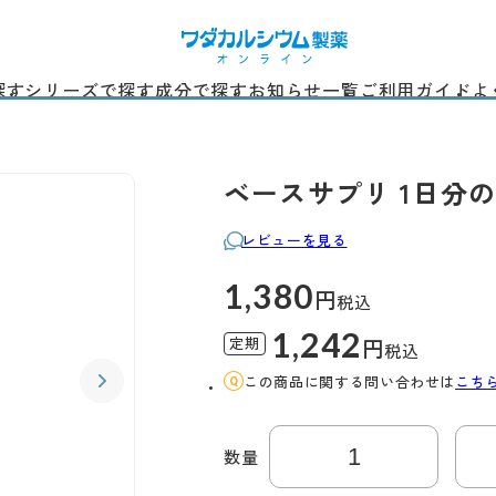
探す
シリーズで探す
成分で探す
お知らせ一覧
ご利用ガイド
よ
ベースサプリ 1日分の
レビューを見る
1,380
円
税込
1,242
定期
円
税込
この商品に関する問い合わせは
こち
数量