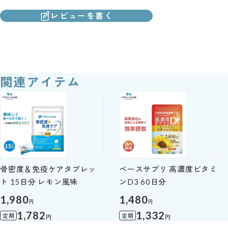
レビューを書く
関連アイテム
骨密度＆免疫ケアタブレッ
ベースサプリ 高濃度ビタミ
ト 15日分 レモン風味
ンD3 60日分
1,980
1,480
円
円
1,782
1,332
定期
定期
円
円