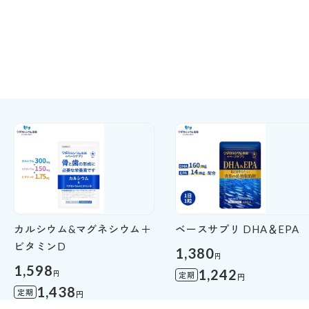
カルシウム&マグネシウム＋
ベースサプリ DHA＆EPA
ビタミンD
1,380
円
1,598
1,242
円
定期
円
1,438
定期
円