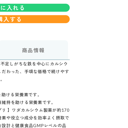
トに入れる
購入する
商品情報
％】不足しがちな鉄を中心にカルシウ
こだわった、手頃な価格で続けやす
す。
を助ける栄養素です。
康維持を助ける栄養素です。
リ 】ワダカルシウム製薬が約170
養素や役立つ成分を効率よく摂取で
合設計と健康食品GMPレベルの品