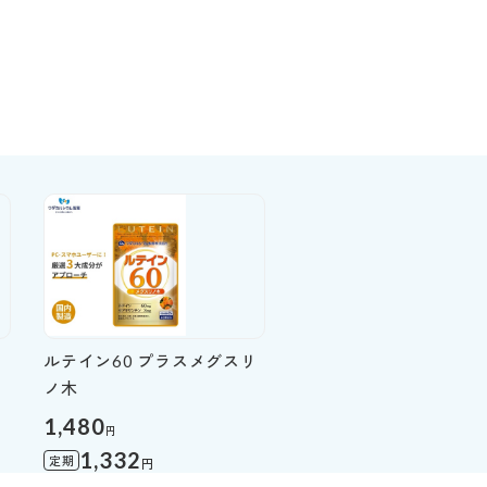
ルテイン60 プラスメグスリ
ノ木
1,480
円
1,332
定期
円