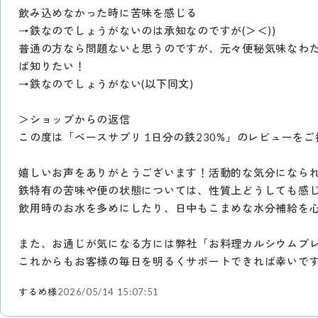
飲み込めなかった時に苦味を感じる
→鉄なのでしょうがないのは承知なのですが(＞＜))
普通の方なら問題ないと思うのですが、元々便秘気味なわ
ば知りたい！
→鉄なのでしょうがない(以下同文)
＞ショップからの返信
この度は「ベースサプリ 1日分の鉄230%」のレビューを
嬉しいお声をありがとうございます！活動的な気分になら
鉄特有の苦味や便の状態については、性質上どうしても感
飲用時のお水を多めにしたり、日中もこまめな水分補給を
また、お通じが気になる方には弊社「お料理カルシウムプ
これからもお客様の毎日を明るくサポートできれば幸いで
するめ様
2026/05/14 15:07:51