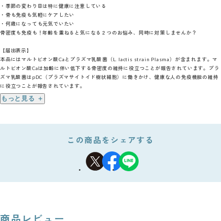
・季節の変わり目は特に健康に注意している
・骨も免疫も気軽にケアしたい
・何歳になっても元気でいたい
骨密度も免疫も！年齢を重ねると気になる２つのお悩み、同時に対策しませんか？
【届出表示】
本品にはマルトビオン酸Caとプラズマ乳酸菌（L. lactis strain Plasma）が含まれます。マ
ルトビオン酸Caは加齢に伴い低下する骨密度の維持に役立つことが報告されています。プラ
ズマ乳酸菌はpDC（プラズマサイトイド樹状細胞）に働きかけ、健康な人の免疫機能の維持
に役立つことが報告されています。
もっと見る ＋
お召し上がり方
一日摂取目安量
4粒
この商品をシェアする
摂取の方法
1日4粒を目安に、かみくだくか口の中で溶かしてお召し上がりください。
摂取上の注意
・本品は、多量摂取により疾病が治癒したり、より健康が増進するものではありません。
・一日当たりの摂取目安量を守ってください。
・原材料の表示をご参照の上、食物アレルギーの方はお召し上がりにならないでください。
・妊娠・授乳期の方、乳幼児、小児のご利用はお控えください。
商品レビュー