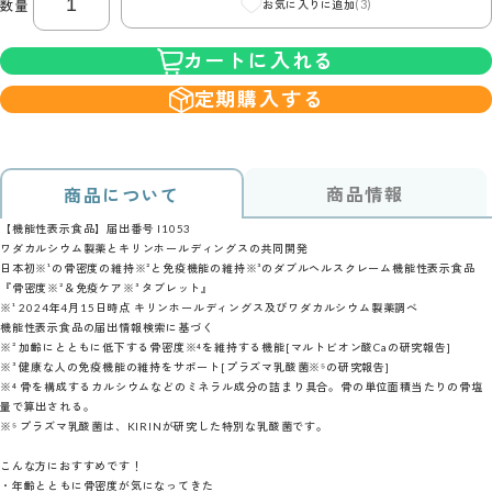
(3)
数量
お気に入りに追加
カートに入れる
定期購入する
商品情報
商品について
【機能性表示食品】届出番号 I1053
ワダカルシウム製薬とキリンホールディングスの共同開発
日本初※¹の骨密度の維持※²と免疫機能の維持※³のダブルヘルスクレーム機能性表示食品
『骨密度※²＆免疫ケア※³ タブレット』
※¹ 2024年4月15日時点 キリンホールディングス及びワダカルシウム製薬調べ
機能性表示食品の届出情報検索に基づく
※² 加齢にとともに低下する骨密度※⁴を維持する機能[マルトビオン酸Caの研究報告]
※³ 健康な人の免疫機能の維持をサポート[プラズマ乳酸菌※⁵の研究報告]
※⁴ 骨を構成するカルシウムなどのミネラル成分の詰まり具合。骨の単位面積当たりの骨塩
量で算出される。
※⁵ プラズマ乳酸菌は、KIRINが研究した特別な乳酸菌です。
こんな方におすすめです！
・年齢とともに骨密度が気になってきた