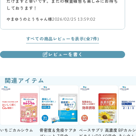
だけますと幸いです。またの検査報告も楽しみにお待ち
しております！
やまゆうのとうちゃん様
2026/02/25 13:59:02
すべての商品レビューを表示(全7件)
レビューを書く
関連アイテム
いちごカルシウム
骨密度＆免疫ケアタ
ベースサプリ 高濃度
BPカル
ブレット 7日分
ビタミンD3 60日分
ネシウム