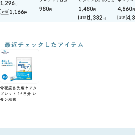
1,296
円
980
1,480
4,860
円
円
1,166
定期
円
1,332
4,
定期
定期
円
最近チェックしたアイテム
骨密度＆免疫ケアタ
ブレット 15日分 レ
モン風味