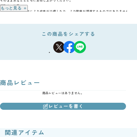
そのまま水などとともにお召し上がりください。
摂取上の注意
もっと見る ＋
・本品は、多量摂取により疾患が治癒したり、より健康が増進するものではありません。
・一日当たりの摂取目安量を守ってください。
・原材料の表示をご参照の上、食物アレルギーの方はお召し上がりにならないでください。
・妊娠・授乳期の方、乳幼児、小児のご利用はお控えください。
この商品をシェアする
商品レビュー
商品レビューはありません。
レビューを書く
関連アイテム