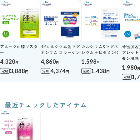
アルークα 膝マスタ
BPカルシウム＆マグ
カルシウム&マグネ
骨密度＆
ー
ネシウム コラーゲン
シウム＋ビタミンD
ブレット 
モン風味
4,320
4,860
1,598
円
円
円
1,980
3,888
4,374
1,438
定期
定期
定期
円
円
円
1,
定期
最近チェックしたアイテム