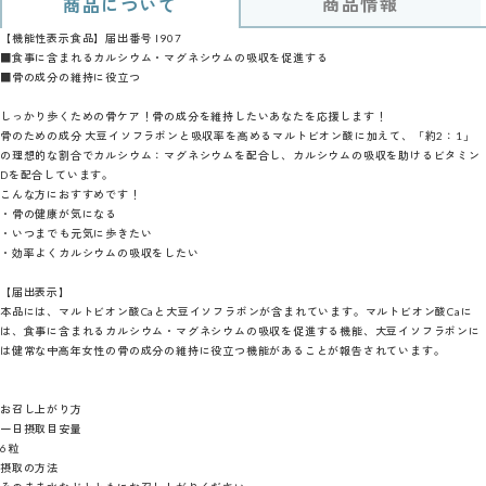
商品情報
商品について
【機能性表示食品】届出番号 I907
■食事に含まれるカルシウム・マグネシウムの吸収を促進する
■骨の成分の維持に役立つ
しっかり歩くための骨ケア！骨の成分を維持したいあなたを応援します！
骨のための成分 大豆イソフラボンと吸収率を高めるマルトビオン酸に加えて、「約2：1」
の理想的な割合でカルシウム：マグネシウムを配合し、カルシウムの吸収を助けるビタミン
Dを配合しています。
こんな方におすすめです！
・骨の健康が気になる
・いつまでも元気に歩きたい
・効率よくカルシウムの吸収をしたい
【届出表示】
本品には、マルトビオン酸Caと大豆イソフラボンが含まれています。マルトビオン酸Caに
は、食事に含まれるカルシウム・マグネシウムの吸収を促進する機能、大豆イソフラボンに
は健常な中高年女性の骨の成分の維持に役立つ機能があることが報告されています。
お召し上がり方
一日摂取目安量
6粒
摂取の方法