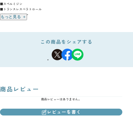
■スペルミジン
■トランスレスベラトロール
＜セノリティクス＞
もっと見る ＋
■ケルセチン
■ぶどう種子エキス
お召し上がり方
この商品をシェアする
1日1袋（6粒）を目安に、そのまま水などとともにお召し上がりください。
商品レビュー
商品レビューはありません。
レビューを書く