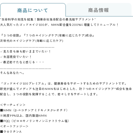
商品情報
商品について
”生命科学の知見を結集！製薬会社独自配合の最先端サプリメント“
大人気だったゴッドエイジ100が、NMN配合量を200%に増量してリニューアル！
『３つの役割』『７つのエイジングケア(年齢に応じたケア)成分』
次世代のエイジングケア(年齢に応じたケア)
＿＿＿＿＿＿＿＿＿＿＿＿＿＿＿＿＿
✓見た目も体も若いままでいたい！
✓生涯現役でいたい！
✓最近老けたなと感じる・・・
＿＿＿＿＿＿＿＿＿＿＿＿＿＿＿＿
そんなあなたへ。
「ゴッドエイジ100プレミアム」は、健康寿命をサポートするためのサプリメントです。
研究が盛んでメディアも注目のNMNをはじめとした、計７つのエイジングケア*成分を独自
配合し、３つの役割を発揮することで、若々しさをサポートします。
＜サーチュイン＞
■NMN（β-ニコチンアミドモノヌクレオチド）
※純度99%以上、国内製造NMN
■PQQ（ピロロキノリンキノン二ナトリウム塩）
＜オートファジー＞
■ウロリチンA