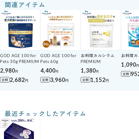
関連アイテム
GOD AGE 100 for
GOD AGE 100 for
お料理カルシウム
お料理カ
Pets 30g PREMIUM
Pets 60g
PREMIUM
1,090
2,980
4,400
1,380
円
円
円
95
定期
2,682
3,960
1,152
定期
定期
定期
円
円
円
最近チェックしたアイテム