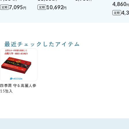
4,860
7,095
10,692
定期
定期
円
円
4,
定期
最近チェックしたアイテム
四季潤 守る高麗人参
15包入