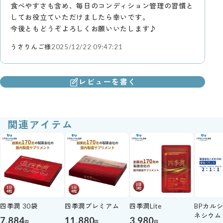
食べやすさも含め、毎日のコンディション管理の習慣と
してお役立ていただけましたら幸いです。
今後ともどうぞよろしくお願いいたします♪
うさりんご様
2025/12/22 09:47:21
レビューを書く
関連アイテム
四季潤 30袋
四季潤プレミアム
四季潤Lite
BPカル
ネシウム
7,884
11,880
3,980
円
円
円