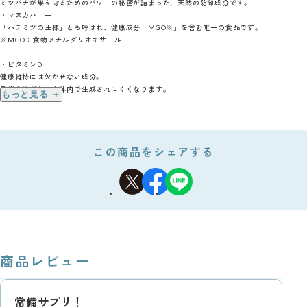
ミツバチが巣を守るためのパワーの秘密が詰まった、天然の防御成分です。
・マヌカハニー
「ハチミツの王様」とも呼ばれ、健康成分「MGO※」を含む唯一の食品です。
※MGO：食物メチルグリオキサール
・ビタミンD
健康維持には欠かせない成分。
日光を浴びないと体内で生成されにくくなります。
もっと見る ＋
お召し上がり方
1日1包（5g)をスプーンなどにのせてお召し上がりください。
この商品をシェアする
商品レビュー
常備サプリ！