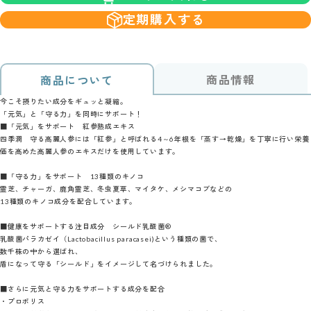
定期購入する
商品情報
商品について
今こそ摂りたい成分をギュッと凝縮。
「元気」と「守る力」を同時にサポート！
■「元気」をサポート 紅参熟成エキス
四季潤 守る高麗人参には「紅参」と呼ばれる4～6年根を「蒸す→乾燥」を丁寧に行い栄養
価を高めた高麗人参のエキスだけを使用しています。
■「守る力」をサポート 13種類のキノコ
霊芝、チャーガ、鹿角霊芝、冬虫夏草、マイタケ、メシマコブなどの
13種類のキノコ成分を配合しています。
■健康をサポートする注目成分 シールド乳酸菌®
乳酸菌パラカゼイ（Lactobacillus paracasei)という種類の菌で、
数千株の中から選ばれ、
盾になって守る「シールド」をイメージして名づけられました。
■さらに元気と守る力をサポートする成分を配合
・プロポリス