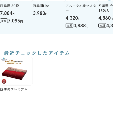
四季潤 30袋
四季潤Lite
アルークα 膝マスタ
四季潤 
ー
15包入
7,884
3,980
円
円
4,320
4,860
円
7,095
定期
円
3,888
4,
定期
定期
円
最近チェックしたアイテム
四季潤プレミアム