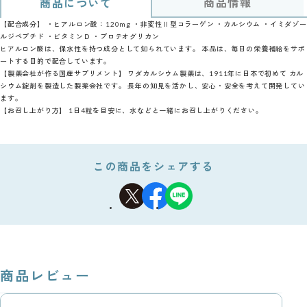
商品情報
商品について
【配合成分】 ・ヒアルロン酸：120mg ・非変性Ⅱ型コラーゲン ・カルシウム ・イミダゾー
ルジペプチド ・ビタミンＤ ・プロテオグリカン
ヒアルロン酸は、保水性を持つ成分として知られています。 本品は、毎日の栄養補給をサポ
ートする目的で配合しています。
【製薬会社が作る国産サプリメント】 ワダカルシウム製薬は、1911年に日本で初めて カル
シウム錠剤を製造した製薬会社です。 長年の知見を活かし、安心・安全を考えて開発してい
ます。
【お召し上がり方】 1日4粒を目安に、水などと一緒にお召し上がりください。
この商品をシェアする
商品レビュー