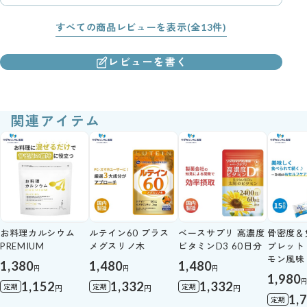
すべての商品レビューを表示(全13件)
レビューを書く
関連アイテム
お料理カルシウム
ルテイン60 プラス
ベースサプリ 高濃度
骨密度＆
PREMIUM
メグスリノ木
ビタミンD3 60日分
ブレット 
モン風味
1,380
1,480
1,480
円
円
円
1,980
1,152
1,332
1,332
定期
定期
定期
円
円
円
1,
定期