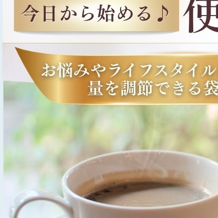
初めての方へ
配送・送料について
はじめてご来店の方に安心してご利
午前10時までのご注文で当日出荷
用いただけるよう、弊社や当店のサ
可能！
ービスについてご案内しておりま
送料は全国一律550円。商品代金合
す。
計が5,000円以上の場合は送料無料
となります。
詳細はこちら
詳細はこちら
返品交換について
お支払い方法
商品到着後8日以内に問い合わせフ
クレジットカード、コンビニ後払い
ォームからご連絡ください。
（届いてから払い）からお選びいた
だけます。