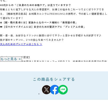
でも、
40代からの「ご自身のための本格ケア」は足りていますか？
年齢とともに低下しがちな大人の骨密度や、お通じの悩みをこれ一つでよくばりケアでき
る、【機能性表示食品】お料理カルシウムPREMIUMとの併用が、今の新しい健康習慣とし
て選ばれています！
☀️【朝・晩の食卓には】家族みんなのベース補給に「通常版の青」
👑【日々のマイタイムには】自分のための贅沢ケアに「プレミアムの金」
朝・昼・夜、お好きなドリンクに数回に分けてサラッと溶かせる手軽さも大好評です♪
我が家のキッチンに、2つの安心を並べてみませんか？
大人のためのプレミアムはこちら ＞
【マタニティフード認定】
もっと見る ＋
こちらの商品は一般社団法人日本マタニティフード協会より、妊産婦の方の食品選びの目安
となる安全性・栄養基準を満たしていることを認定されました。
この商品をシェアする