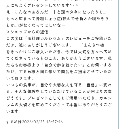
人にもよくプレゼントしています^ - ^
えーこんなのあるんだー！と話のタネになったりも…
もっと広まって骨粗しょう症(転んで骨折とか寝たきり
とか…)がなくなってほしいなー
＞ショップからの返信
この度は「お料理カルシウム」のレビューをご投稿いた
だき、誠にありがとうございます。 「まんきつ様」
をきっかけにご購入いただき、今では大切な方々へ広め
てくださっているとのこと、ありがとうございます。私
たちもお客様より「自分で歩き続けたい」とお伺いする
たび、するめ様と同じ想いで商品をご提案させていただ
いております。
いつもの食事が、自分や大切な人を守る「自信」に変わ
る。そんな体験をしていただけていることが何よりの喜
びうです。プレゼントとしてもご活用いただき、カルシ
ウムの大切さを広めてくださって本当にありがとうござ
います。
するめ様
2026/02/25 13:57:46