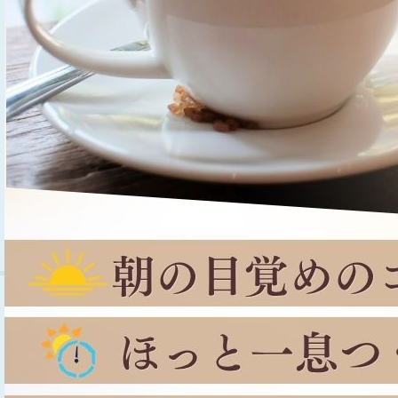
詳細はこちら
詳細はこちら
よくある質問
ショップ限定特典
よくいただくご質問をまとめており
当店のご利用に際しては会員登録が
ます。お問い合わせの前にぜひご確
必須です。ポイントやイベント・キ
認ください。
ャンペーンへのご招待など、会員メ
リットは盛りだくさん♪
詳細はこちら
詳細はこちら
商品一覧
お知らせ一覧
ご利用ガイド
よくある質問
お問い合わせ
メールマガジン登録