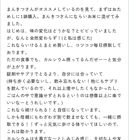
まんきつさんがオススメしているのを見て、まずはおた
めしに1袋購入。まんきつさんにならいお米に混ぜてみ
ました。
はじめは、味の変化はどうかな？とビビっていました
が、なんと全然変わらず！(と私は感じた)
これならいけるとまとめ買いし、コツコツ毎日摂取して
おります。
ただの食事でも、カルシウム摂ってるんだぜーーと気分
が上がります。
錠剤やサプリでとるより、自分には合っていて
(持ち歩く必要ないし、飲み忘れもない！他にもサプリ
を飲んでいるので、それ以上増やしたくもなかったし、
ごはんの中で意識せずとれるというのは想像以上に楽で
いいなーとうれしいです。)
これなら続けられる！と自信になっています。
しかも母親にもわざわざ別で飲ませなくても、一緒に摂
取できる！！ずっと元気に歩ける体でいてほしいので、
これは助かります。
カルシウムは大事だなーとしみじみ感じ、大切な人や友