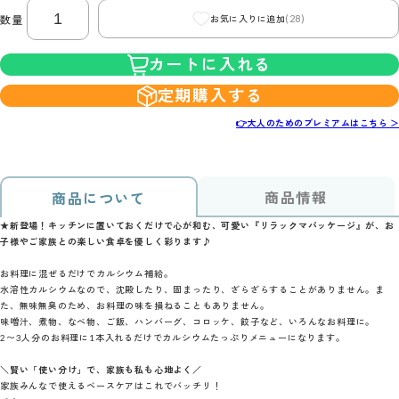
(28)
数量
お気に入りに追加
カートに入れる
定期購入する
👉大人のためのプレミアムはこちら ＞
商品情報
商品について
★新登場！キッチンに置いておくだけで心が和む、可愛い『リラックマパッケージ』が、お
子様やご家族との楽しい食卓を優しく彩ります♪
お料理に混ぜるだけでカルシウム補給。
水溶性カルシウムなので、沈殿したり、固まったり、ざらざらすることがありません。ま
た、無味無臭のため、お料理の味を損ねることもありません。
味噌汁、煮物、なべ物、ご飯、ハンバーグ、コロッケ、餃子など、いろんなお料理に。
2〜3人分のお料理に1本入れるだけでカルシウムたっぷりメニューになります。
＼賢い「使い分け」で、家族も私も心地よく／
家族みんなで使えるベースケアはこれでバッチリ！