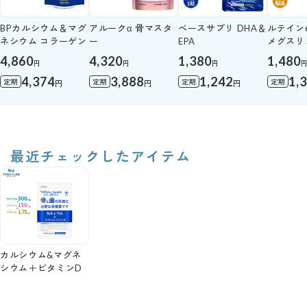
BPカルシウム＆マグ
アルークα 骨マスタ
ベースサプリ DHA＆
ルテイン
ネシウム コラーゲン
ー
EPA
メグスリ
4,860
4,320
1,380
1,480
円
円
円
4,374
3,888
1,242
1,
定期
定期
定期
定期
円
円
円
最近チェックしたアイテム
カルシウム&マグネ
シウム＋ビタミンD