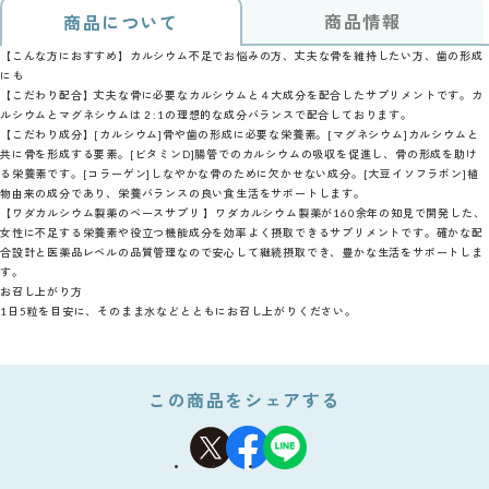
商品情報
商品について
【こんな方におすすめ】カルシウム不足でお悩みの方、丈夫な骨を維持したい方、歯の形成
にも
【こだわり配合】丈夫な骨に必要なカルシウムと４大成分を配合したサプリメントです。カ
ルシウムとマグネシウムは２:1の理想的な成分バランスで配合しております。
【こだわり成分】[カルシウム]骨や歯の形成に必要な栄養素。[マグネシウム]カルシウムと
共に骨を形成する要素。[ビタミンD]腸管でのカルシウムの吸収を促進し、骨の形成を助け
る栄養素です。[コラーゲン]しなやかな骨のために欠かせない成分。[大豆イソフラボン]植
物由来の成分であり、栄養バランスの良い食生活をサポートします。
【ワダカルシウム製薬のベースサプリ 】ワダカルシウム製薬が160余年の知見で開発した、
女性に不足する栄養素や役立つ機能成分を効率よく摂取できるサプリメントです。確かな配
合設計と医薬品レベルの品質管理なので安心して継続摂取でき、豊かな生活をサポートしま
す。
お召し上がり方
1日5粒を目安に、そのまま水などとともにお召し上がりください。
この商品をシェアする