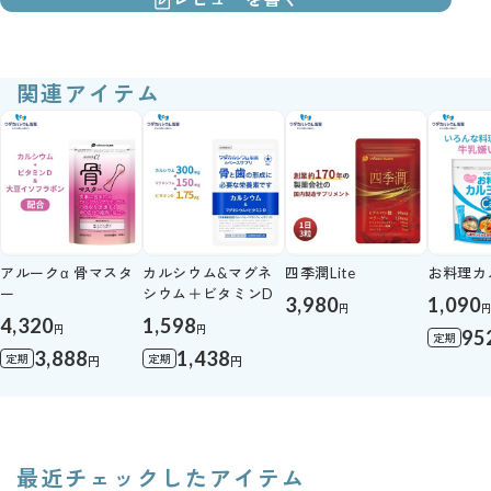
関連アイテム
アルークα 骨マスタ
カルシウム&マグネ
四季潤Lite
お料理カ
ー
シウム＋ビタミンD
3,980
1,090
円
4,320
1,598
円
円
95
定期
3,888
1,438
定期
定期
円
円
最近チェックしたアイテム