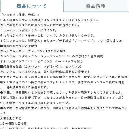
商品情報
商品について
『いつまでも健康、元気。』
日本人のカルシウム不足は近代になってますます深刻になっています。
カラダの芯を支えるにはカルシウムだけでは足りません。
コラーゲン、マグネシウム、ビタミンD。
それぞれがバランスを持つことによって、カラダは保たれるのです。
さらにワダカルは、卵黄から抽出したペプチド成分「ボーンペップ」にも 注目しました。
■理想的なバランスで配合
カルシウムとコラーゲン、2つで1つの良い関係
カルシウム、マグネシウム、コラーゲン＝2：1：1 の理想的な配合を実現
さらに大豆イソフラボン、ビタミンD、ボーンペップも配合
■栄養機能食品（カルシウム、マグネシウム、ビタミンD）
カルシウム、マグネシウムは、骨や歯の形成に必要な栄養素です。
マグネシウムは、多くの体内酵素の正常な働きとエネルギー産生を助けるとともに、血液循
環を正常に保つのに必要な栄養素です。ビタミンＤは、腸管でのカルシウムの吸収を促進
し、骨の形成を助ける栄養素です。
●本品は、多量摂取により疾病が治癒したり、より健康が増進するものではありません。
多量に摂取すると軟便（下痢）になることがあります。一日の摂取目安量を守ってくださ
い。乳幼児・小児は本品の摂取を避けてください。
●本品は、特定保健用食品と異なり、消費者庁長官による個別審査を受けたものではありま
せん。
お召し上がり方
1日の摂取の目安量
1日10粒を目安に、そのまま水などとともにお召し上がりください。