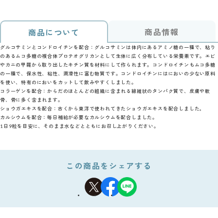
商品情報
商品について
グルコサミンとコンドロイチンを配合：グルコサミンは体内にあるアミノ糖の一種で、粘り
のあるムコ多糖の複合体プロテオグリカンとして生体に広く分布している栄養素です。エビ
やカニの甲羅から取り出したキチン質を材料にして作られます。コンドロイチンもムコ多糖
の一種で、保水性、粘性、潤滑性に富む物質です。コンドロイチンにはにおいの少ない原料
を使い、特有のにおいをカットして飲みやすくしました。
コラーゲンを配合：からだのほとんどの組織に含まれる線維状のタンパク質で、皮膚や軟
骨、骨に多く含まれます。
ショウガエキスを配合：古くから東洋で使われてきたショウガエキスを配合しました｡
カルシウムを配合：毎日補給が必要なカルシウムを配合しました。
1日9粒を目安に、そのまま水などとともにお召し上がりください。
この商品をシェアする