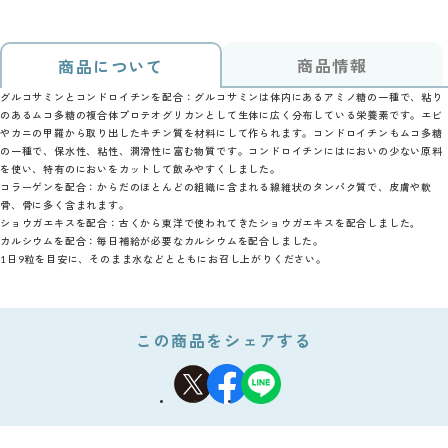
商品情報
商品について
グルコサミンとコンドロイチンを配合：グルコサミンは体内にあるアミノ糖の一種で、粘り
のあるムコ多糖の複合体プロテオグリカンとして生体に広く分布している栄養素です。エビ
やカニの甲羅から取り出したキチン質を材料にして作られます。コンドロイチンもムコ多糖
の一種で、保水性、粘性、潤滑性に富む物質です。コンドロイチンにはにおいの少ない原料
を使い、特有のにおいをカットして飲みやすくしました。
コラーゲンを配合：からだのほとんどの組織に含まれる線維状のタンパク質で、皮膚や軟
骨、骨に多く含まれます。
ショウガエキスを配合：古くから東洋で使われてきたショウガエキスを配合しました｡
カルシウムを配合：毎日補給が必要なカルシウムを配合しました。
1日9粒を目安に、そのまま水などとともにお召し上がりください。
この商品をシェアする