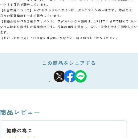
ートする目的で配合しています。
【配合成分について】 N-アセチルグルコサミンは、グルコサミンの一種です。 本品では、
日々の栄養補給を考えて配合しています。
【製薬会社が作る国産サプリメント】 ワダカルシウム製薬は、1911年に日本で初めて カル
シウム錠剤を製造した製薬会社です。 長年の知見を活かし、安心・安全を考えて開発してい
ます。
【お召し上がり方】 1日３粒を目安に、水などと一緒にお召し上がりください。
この商品をシェアする
商品レビュー
健康の為に