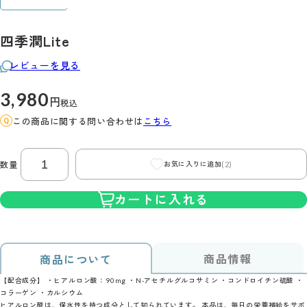
四季潤Lite
レビューを見る
3,980
円
税込
この商品に関する問い合わせは
こちら
(2)
数量
お気に入りに追加
カートに入れる
商品情報
商品について
【配合成分】 ・ヒアルロン酸：90mg ・N-アセチルグルコサミン ・コンドロイチン硫酸 ・
コラーゲン ・カルシウム
ヒアルロン酸は、保水性を持つ成分として知られています。 本品は、毎日の栄養補給をサポ