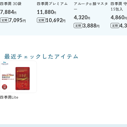
四季潤 30袋
四季潤プレミアム
アルークα 膝マスタ
四季潤 
ー
15包入
7,884
11,880
円
円
4,320
4,860
円
7,095
10,692
定期
定期
円
円
3,888
4,
定期
定期
円
最近チェックしたアイテム
四季潤Lite