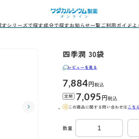
探す
シリーズで探す
成分で探す
お知らせ一覧
ご利用ガイド
よ
四季潤 30袋
レビューを見る
7,884
円
税込
7,095
定期
円
税込
この商品に関する問い合わせは
こち
数量