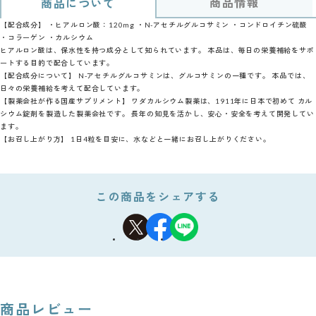
商品情報
商品について
【配合成分】 ・ヒアルロン酸：120mg ・N-アセチルグルコサミン ・コンドロイチン硫酸
・コラーゲン ・カルシウム
ヒアルロン酸は、保水性を持つ成分として知られています。 本品は、毎日の栄養補給をサポ
ートする目的で配合しています。
【配合成分について】 N-アセチルグルコサミンは、グルコサミンの一種です。 本品では、
日々の栄養補給を考えて配合しています。
【製薬会社が作る国産サプリメント】 ワダカルシウム製薬は、1911年に日本で初めて カル
シウム錠剤を製造した製薬会社です。 長年の知見を活かし、安心・安全を考えて開発してい
ます。
【お召し上がり方】 1日4粒を目安に、水などと一緒にお召し上がりください。
この商品をシェアする
商品レビュー