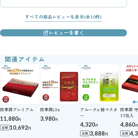
すべての商品レビューを表示(全10件)
レビューを書く
関連アイテム
四季潤プレミアム
四季潤Lite
アルークα 膝マスタ
四季潤 
ー
15包入
11,880
3,980
円
円
4,320
4,860
円
10,692
定期
円
3,888
4,
定期
定期
円