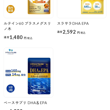
ルテイン60 プラスメグスリ
スラサラDHA EPA
ノ木
2,592
通常
円
税込
1,480
通常
円
税込
ベースサプリ DHA＆EPA