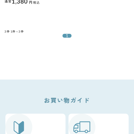
1,380
通常
円
税込
3件
1件～3件
1
お買い物ガイド