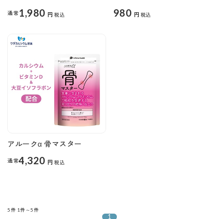
1,980
980
通常
円
円
税込
税込
アルークα 骨マスター
4,320
通常
円
税込
5件
1件～5件
1