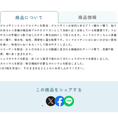
商品情報
商品について
グルコサミンとコンドロイチンを配合：グルコサミンは体内にあるアミノ糖の一種で、粘り
のあるムコ多糖の複合体プロテオグリカンとして生体に広く分布している栄養素です。エビ
やカニの甲羅から取り出したキチン質を材料にして作られます。コンドロイチンもムコ多糖
の一種で、保水性、粘性、潤滑性に富む物質です。コンドロイチンにはにおいの少ない原料
を使い、特有のにおいをカットして飲みやすくしました。
コラーゲンを配合：からだのほとんどの組織に含まれる線維状のタンパク質で、皮膚や軟
骨、骨に多く含まれます。
ショウガエキスを配合：古くから東洋で使われてきたショウガエキスを配合しました｡
カルシウムを配合：毎日補給が必要なカルシウムを配合しました。
1日9粒を目安に、そのまま水などとともにお召し上がりください。
この商品をシェアする