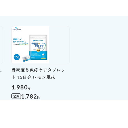
入
骨密度＆免疫ケアタブレッ
ト 15日分 レモン風味
1,980
円
1,782
定期
円