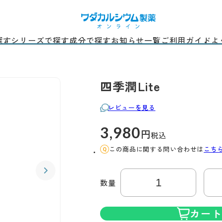
探す
シリーズで探す
成分で探す
お知らせ一覧
ご利用ガイド
よ
四季潤Lite
レビューを見る
3,980
円
税込
この商品に関する問い合わせは
こち
数量
カー