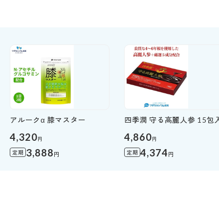
アルークα 膝マスター
四季潤 守る高麗人参 15包
4,320
4,860
円
円
3,888
4,374
定期
定期
円
円