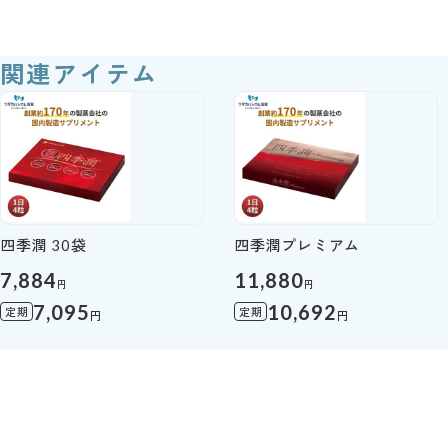
関連アイテム
四季潤 30袋
四季潤プレミアム
7,884
11,880
円
円
7,095
10,692
定期
定期
円
円